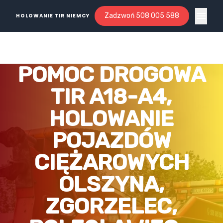
Zadzwoń 508 005 588
HOLOWANIE TIR NIEMCY
Open ma
POMOC DROGOWA
TIR A18-A4,
HOLOWANIE
POJAZDÓW
CIĘŻAROWYCH
OLSZYNA,
ZGORZELEC,