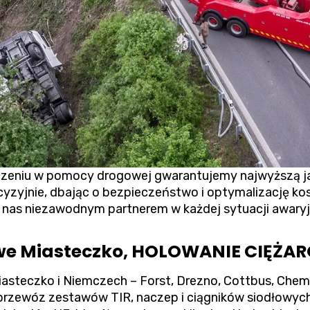
czeniu w pomocy drogowej gwarantujemy najwyższą j
cyzyjnie, dbając o bezpieczeństwo i optymalizację k
i nas niezawodnym partnerem w każdej sytuacji awaryj
Miasteczko, HOLOWANIE CIĘŻARO
steczko i Niemczech – Forst, Drezno, Cottbus, Chem
rzewóz zestawów TIR, naczep i ciągników siodłowych,