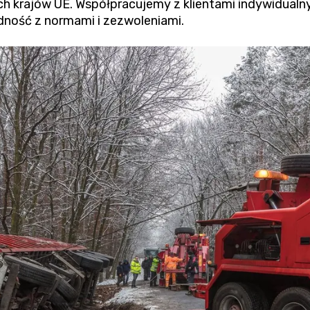
h krajów UE. Współpracujemy z klientami indywidualnym
dność z normami i zezwoleniami.