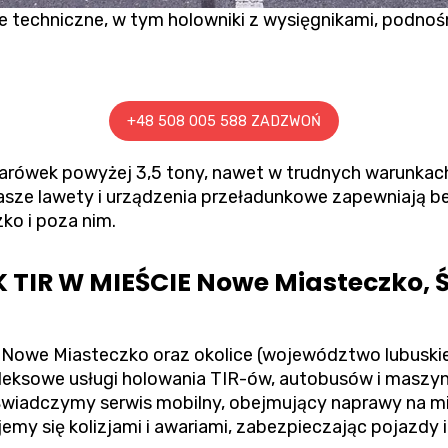
echniczne, w tym holowniki z wysięgnikami, podnośn
+48 508 005 588 ZADZWOŃ
żarówek powyżej 3,5 tony, nawet w trudnych warunkac
asze lawety i urządzenia przeładunkowe zapewniają b
o i poza nim.
TIR W MIEŚCIE Nowe Miasteczko
 Nowe Miasteczko oraz okolice (województwo lubuskie
eksowe usługi holowania TIR-ów, autobusów i maszyn 
wiadczymy serwis mobilny, obejmujący naprawy na mi
emy się kolizjami i awariami, zabezpieczając pojazdy 