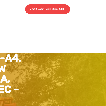
Zadzwoń 508 005 588
-A4,
W
A,
EC -