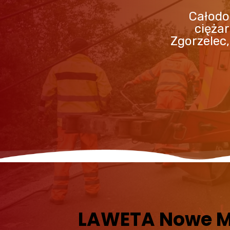
Całodo
cięża
Zgorzelec,
LAWETA Nowe M