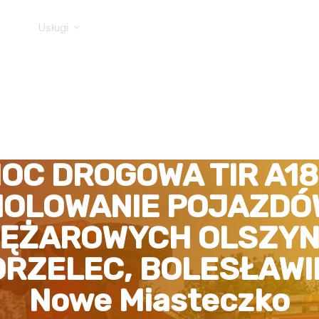
Usługi
OC DROGOWA TIR A18
HOLOWANIE POJAZDÓ
IĘŻAROWYCH OLSZYN
RZELEC, BOLESŁAWI
Nowe Miasteczko