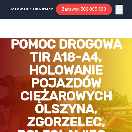
Zadzwoń 508 005 588
HOLOWANIE TIR NIEMCY
Open ma
POMOC DROGOWA
TIR A18-A4,
HOLOWANIE
POJAZDÓW
CIĘŻAROWYCH
OLSZYNA,
ZGORZELEC,